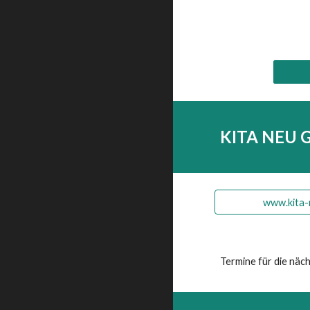
KITA NEU G
www.kita-
Termine für die näc