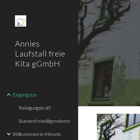
Sk
Annies
Laufstall freie
Kita gGmbH
Eingangstor
Reinigungskraft
Bundesfreiwilligendienst
Willkommen in Minseln