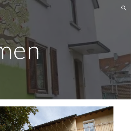
ion
men